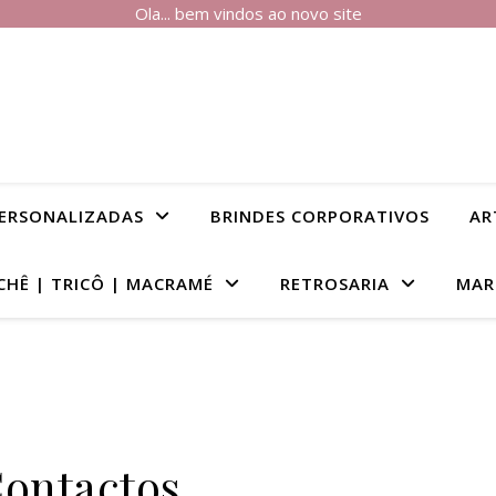
Ola... bem vindos ao novo site
PERSONALIZADAS
BRINDES CORPORATIVOS
AR
CHÊ | TRICÔ | MACRAMÉ
RETROSARIA
MAR
ontactos