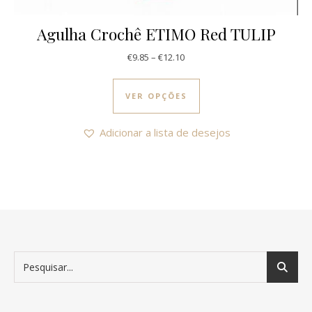
Agulha Crochê ETIMO Red TULIP
Price range: €9.85 through €12
€
9.85
–
€
12.10
This product has multi
VER OPÇÕES
Adicionar a lista de desejos