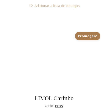
Adicionar a lista de desejos
Promoção!
LIMOL Carinho
O preço original era: €3.30.
O preço atual é: €2.75.
€
3.30
€
2.75