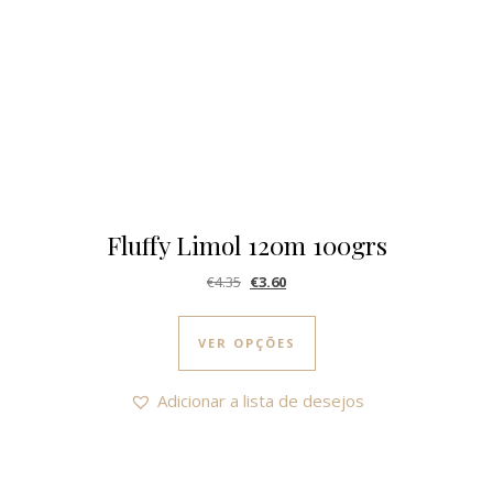
Fluffy Limol 120m 100grs
O preço original era: €4.35.
O preço atual é: €3.60.
€
4.35
€
3.60
This product has multi
VER OPÇÕES
Adicionar a lista de desejos