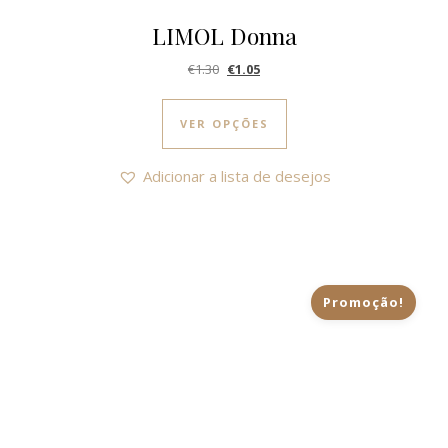
LIMOL Donna
O preço original era: €1.30.
O preço atual é: €1.05.
€
1.30
€
1.05
This product has multi
VER OPÇÕES
Adicionar a lista de desejos
Promoção!