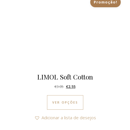
Promoção!
LIMOL Soft Cotton
O preço original era: €3.05.
O preço atual é: €2.55.
€
3.05
€
2.55
This product has multi
VER OPÇÕES
Adicionar a lista de desejos