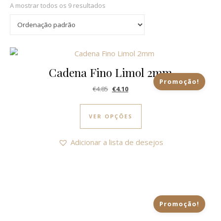
A mostrar todos os 9 resultados
Cadena Fino Limol 2mm
Promoção!
O preço original era: €4.85.
O preço atual é: €4.10.
€
4.85
€
4.10
This product has multi
VER OPÇÕES
Adicionar a lista de desejos
Promoção!