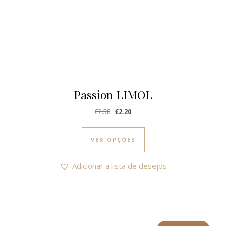
Passion LIMOL
O preço original era: €2.58.
O preço atual é: €2.20.
€
2.58
€
2.20
This product has multi
VER OPÇÕES
Adicionar a lista de desejos