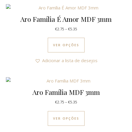
Aro Família É Amor MDF 3mm
Price range: €2.75 through €5.3
€
2.75
–
€
5.35
This product has multi
VER OPÇÕES
Adicionar a lista de desejos
Aro Família MDF 3mm
Price range: €2.75 through €5.3
€
2.75
–
€
5.35
This product has multi
VER OPÇÕES