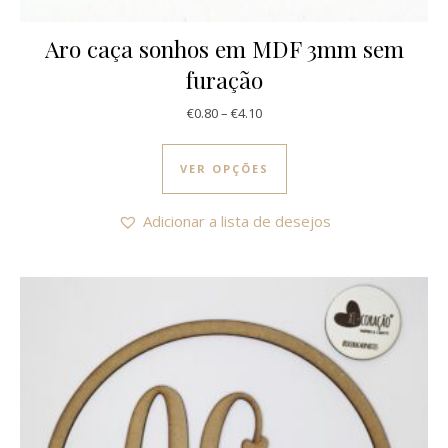
Aro caça sonhos em MDF 3mm sem
furação
Price range: €0.80 through €4.1
€
0.80
–
€
4.10
This product has multi
VER OPÇÕES
Adicionar a lista de desejos