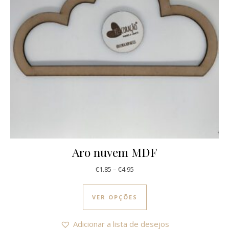
Aro nuvem MDF
Price range: €1.85 through €4.9
€
1.85
–
€
4.95
This product has multi
VER OPÇÕES
Adicionar a lista de desejos