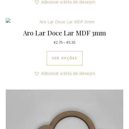
Adicionar a lista de desejos
Aro Lar Doce Lar MDF 3mm
Price range: €2.75 through €5.3
€
2.75
–
€
5.35
This product has multi
VER OPÇÕES
Adicionar a lista de desejos