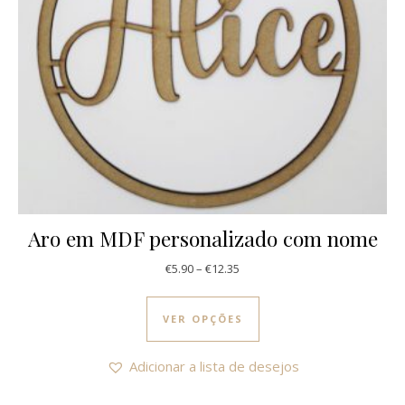
Aro em MDF personalizado com nome
Price range: €5.90 through €12
€
5.90
–
€
12.35
This product has multi
VER OPÇÕES
Adicionar a lista de desejos