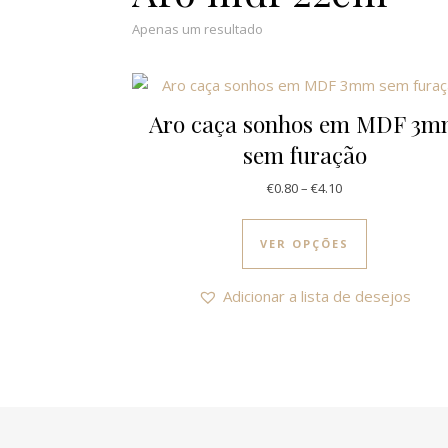
Apenas um resultado
Aro caça sonhos em MDF 3
sem furação
Price range: €0.8
€
0.80
–
€
4.10
This produc
VER OPÇÕES
Adicionar a lista de desejos