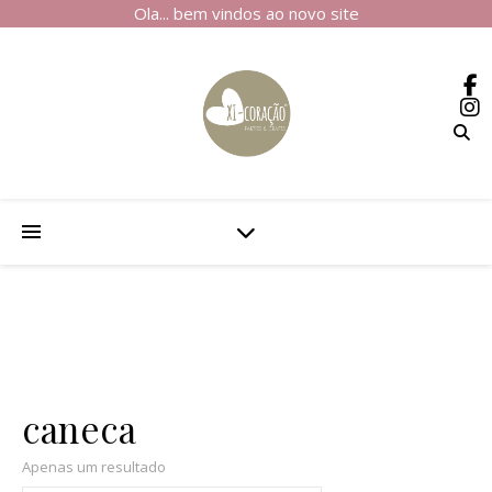
Ola... bem vindos ao novo site
caneca
Apenas um resultado