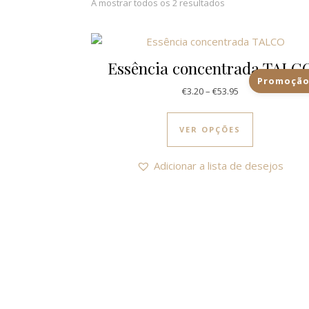
A mostrar todos os 2 resultados
Essência concentrada TALC
Promoção
Price range: €3.2
€
3.20
–
€
53.95
This produc
VER OPÇÕES
Adicionar a lista de desejos