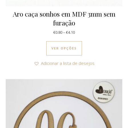
Aro caça sonhos em MDF 3mm sem
furação
Price range: €0.80 through €4.1
€
0.80
–
€
4.10
This product has multi
VER OPÇÕES
Adicionar a lista de desejos