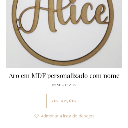
Aro em MDF personalizado com nome
Price range: €5.90 through €12
€
5.90
–
€
12.35
This product has multi
VER OPÇÕES
Adicionar a lista de desejos