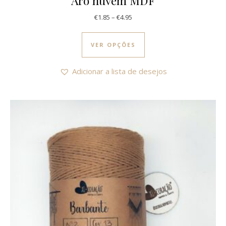
Aro nuvem MDF
Price range: €1.85 through €4.9
€
1.85
–
€
4.95
This product has multi
VER OPÇÕES
Adicionar a lista de desejos