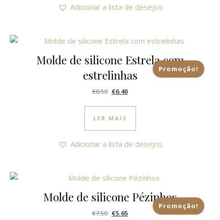
Adicionar a lista de desejos
Molde de silicone Estrela com
Promoção!
estrelinhas
O preço original era: €8.50.
O preço atual é: €6.40.
€
8.50
€
6.40
LER MAIS
Adicionar a lista de desejos
Molde de silicone Pézinhos
Promoção!
O preço original era: €7.50.
O preço atual é: €5.65.
€
7.50
€
5.65