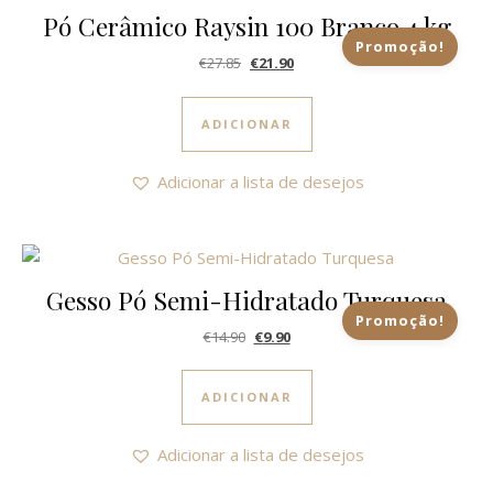
Pó Cerâmico Raysin 100 Branco 4 kg
Promoção!
O preço original era: €27.85.
O preço atual é: €21.90.
€
27.85
€
21.90
ADICIONAR
Adicionar a lista de desejos
Gesso Pó Semi-Hidratado Turquesa
Promoção!
O preço original era: €14.90.
O preço atual é: €9.90.
€
14.90
€
9.90
ADICIONAR
Adicionar a lista de desejos