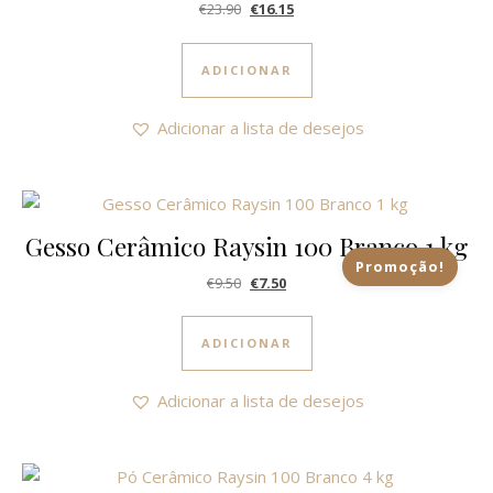
O preço original era: €23.90.
O preço atual é: €16.15.
€
23.90
€
16.15
ADICIONAR
Adicionar a lista de desejos
Gesso Cerâmico Raysin 100 Branco 1 kg
Promoção!
O preço original era: €9.50.
O preço atual é: €7.50.
€
9.50
€
7.50
ADICIONAR
Adicionar a lista de desejos