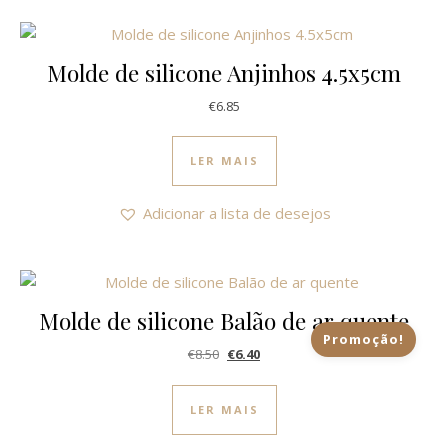
Molde de silicone Anjinhos 4.5x5cm
€
6.85
LER MAIS
Adicionar a lista de desejos
Molde de silicone Balão de ar quente
Promoção!
O preço original era: €8.50.
O preço atual é: €6.40.
€
8.50
€
6.40
LER MAIS