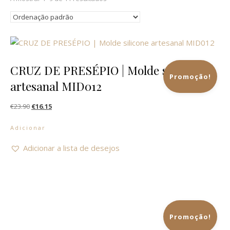
CRUZ DE PRESÉPIO | Molde silicone
Promoção!
artesanal MID012
O preço original era: €23.90.
O preço atual é: €16.15.
€
23.90
€
16.15
Adicionar
Adicionar a lista de desejos
Promoção!