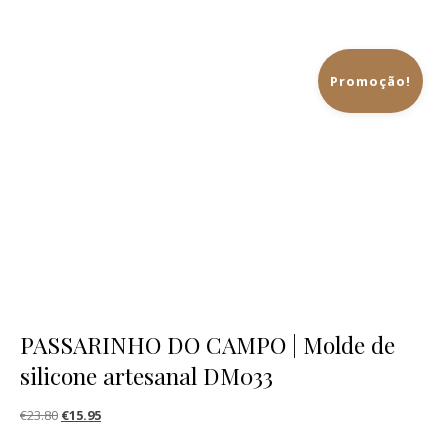
Promoção!
PASSARINHO DO CAMPO | Molde de
silicone artesanal DM033
O preço original era: €23.80.
O preço atual é: €15.95.
€
23.80
€
15.95