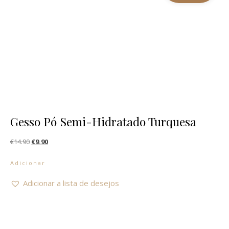
Gesso Pó Semi-Hidratado Turquesa
O preço original era: €14.90.
O preço atual é: €9.90.
€
14.90
€
9.90
Adicionar
Adicionar a lista de desejos