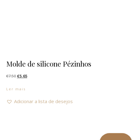
Molde de silicone Pézinhos
O preço original era: €7.50.
O preço atual é: €5.65.
€
7.50
€
5.65
Ler mais
Adicionar a lista de desejos