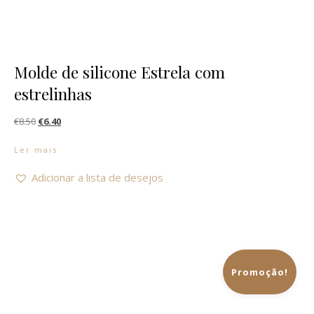
Molde de silicone Estrela com
estrelinhas
O preço original era: €8.50.
O preço atual é: €6.40.
€
8.50
€
6.40
Ler mais
Adicionar a lista de desejos
Promoção!