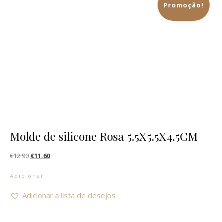
Promoção!
Molde de silicone Rosa 5.5X5.5X4.5CM
O preço original era: €12.90.
O preço atual é: €11.60.
€
12.90
€
11.60
Adicionar
Adicionar a lista de desejos