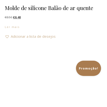
Molde de silicone Balão de ar quente
O preço original era: €8.50.
O preço atual é: €6.40.
€
8.50
€
6.40
Ler mais
Adicionar a lista de desejos
Promoção!