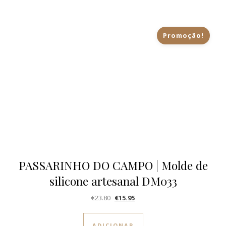
Promoção!
PASSARINHO DO CAMPO | Molde de
silicone artesanal DM033
O preço original era: €23.80.
O preço atual é: €15.95.
€
23.80
€
15.95
ADICIONAR