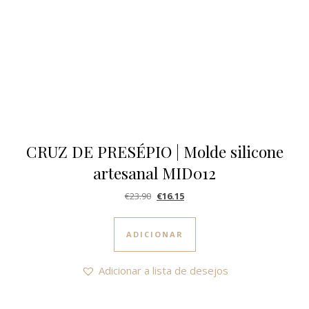
CRUZ DE PRESÉPIO | Molde silicone
artesanal MID012
O preço original era: €23.90.
O preço atual é: €16.15.
€
23.90
€
16.15
ADICIONAR
Adicionar a lista de desejos