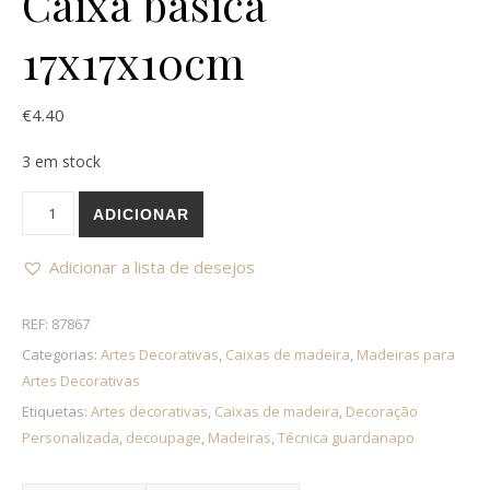
Caixa básica
17x17x10cm
€
4.40
3 em stock
Quantidade de Caixa básica 17x17x10cm
ADICIONAR
Adicionar a lista de desejos
REF:
87867
Categorias:
Artes Decorativas
,
Caixas de madeira
,
Madeiras para
Artes Decorativas
Etiquetas:
Artes decorativas
,
Caixas de madeira
,
Decoração
Personalizada
,
decoupage
,
Madeiras
,
Técnica guardanapo