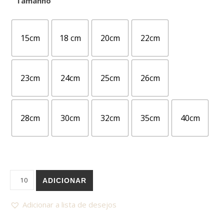
Tamanho
15cm
18 cm
20cm
22cm
23cm
24cm
25cm
26cm
28cm
30cm
32cm
35cm
40cm
Quantidade de Cake Board Redondo branco 3mm
ADICIONAR
Adicionar a lista de desejos