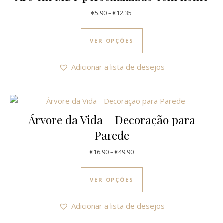
Price range: €5.90 through €12
€
5.90
–
€
12.35
This product has multi
VER OPÇÕES
Adicionar a lista de desejos
Árvore da Vida – Decoração para
Parede
Price range: €16.90 through €
€
16.90
–
€
49.90
This product has multi
VER OPÇÕES
Adicionar a lista de desejos