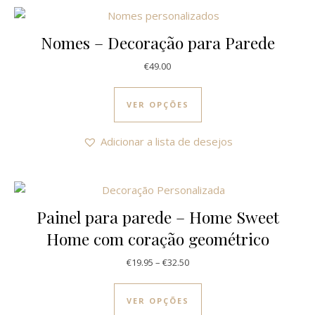
Nomes – Decoração para Parede
€
49.00
This product has multi
VER OPÇÕES
Adicionar a lista de desejos
Painel para parede – Home Sweet
Home com coração geométrico
Price range: €19.95 through €
€
19.95
–
€
32.50
This product has multi
VER OPÇÕES