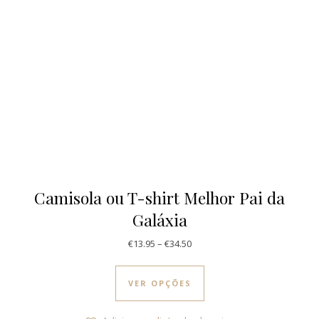
Camisola ou T-shirt Melhor Pai da
Galáxia
Price range: €13.95 through €
€
13.95
–
€
34.50
This product has multi
VER OPÇÕES