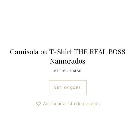
Camisola ou T-Shirt THE REAL BOSS
Namorados
Price range: €13.95 through €
€
13.95
–
€
34.50
This product has multi
VER OPÇÕES
Adicionar a lista de desejos