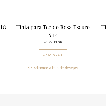
LHO
Tinta para Tecido Rosa Escuro
T
542
O preço original era: €1.95.
O preço atual é: €1.50.
€
1.95
€
1.50
ADICIONAR
Adicionar a lista de desejos