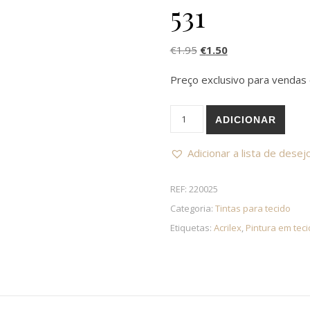
531
O preço original era: €1
O preço atual é: 
€
1.95
€
1.50
Preço exclusivo para vendas 
Quantidade de Tinta tecido 
ADICIONAR
Adicionar a lista de desej
REF:
220025
Categoria:
Tintas para tecido
Etiquetas:
Acrilex
,
Pintura em tec