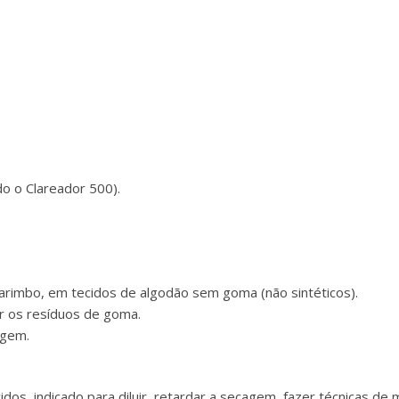
o o Clareador 500).
carimbo, em tecidos de algodão sem goma (não sintéticos).
ar os resíduos de goma.
agem.
ecidos, indicado para diluir, retardar a secagem, fazer técnicas