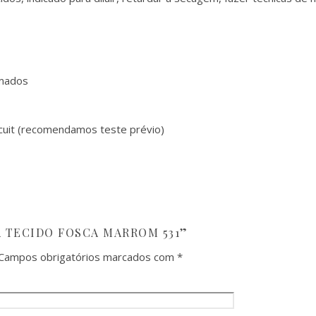
omados
iscuit (recomendamos teste prévio)
TA TECIDO FOSCA MARROM 531”
Campos obrigatórios marcados com
*