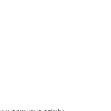
 de matizados e sombreados, mantendo a