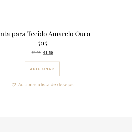
inta para Tecido Amarelo Ouro
505
O preço original era: €1.95.
O preço atual é: €1.50.
€
1.95
€
1.50
ADICIONAR
Adicionar a lista de desejos