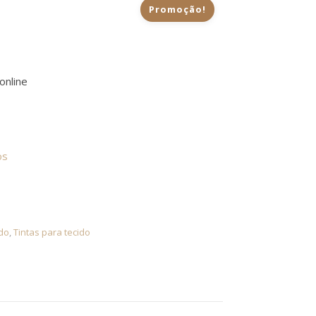
Promoção!
.95.
€1.50.
online
fosca Marrom 531
os
ido
,
Tintas para tecido