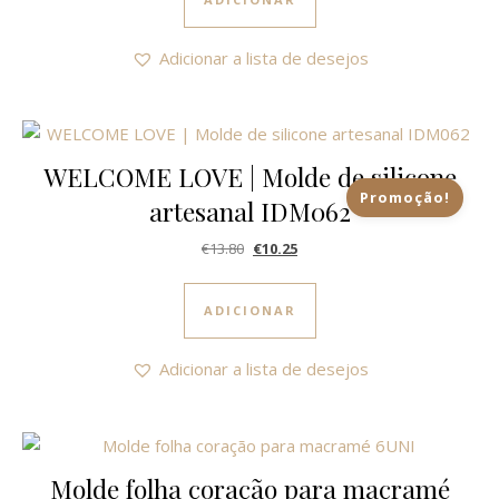
Adicionar a lista de desejos
WELCOME LOVE | Molde de silicone
Promoção!
artesanal IDM062
O preço original era: €13.80.
O preço atual é: €10.25.
€
13.80
€
10.25
ADICIONAR
Adicionar a lista de desejos
Molde folha coração para macramé