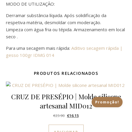
MODO DE UTILIZAÇÃO:
Derramar substância líquida. Após solidificação da
respetiva matéria, desmoldar com moderação.
Limpeza com água fria ou tépida. Armazenamento em local
seco .
Para uma secagem mais rápida:
Aditivo secagem rápida |
gesso 100gr IDMG 014
PRODUTOS RELACIONADOS
CRUZ DE PRESÉPIO | Molde silicone
Promoção!
artesanal MID012
O preço original era: €23.90.
O preço atual é: €16.15.
€
23.90
€
16.15
ADICIONAR