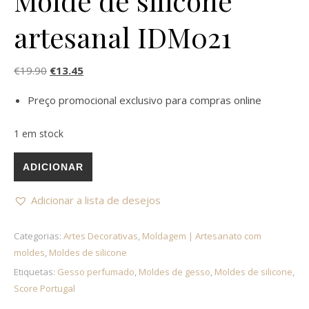
Molde de silicone
artesanal IDM021
O preço original era: €19.90.
O preço atual é: €13.45.
€
19.90
€
13.45
Preço promocional exclusivo para compras online
1 em stock
Quantidade de TREVO 4 FOLHAS | Molde de silicone artesan
ADICIONAR
Adicionar a lista de desejos
Categorias:
Artes Decorativas
,
Moldagem | Artesanato com
moldes
,
Moldes de silicone
Etiquetas:
Gesso perfumado
,
Moldes de gesso
,
Moldes de silicone
,
Score Portugal