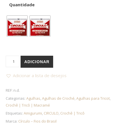
Quantidade
Quantidade de Agulha de tapeçaria CIRCULO - várias medidas
ADICIONAR
Adicionar a lista de desejos
REF:
n.d.
Categorias:
Agulhas
,
Agulhas de Croché
,
Agulhas para Tricot
,
Crochê | Tricô | Macramé
Etiquetas:
Amigurumi
,
CIRCULO
,
Crochê | Tricô
Marca:
Círculo – Fios do Brasil