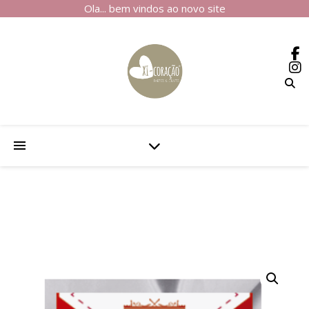
Ola... bem vindos ao novo site