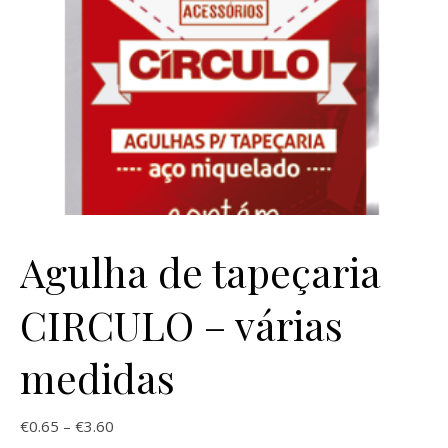
Agulha de tapeçaria
CIRCULO – várias
medidas
Price range: €0.65 through €3.60
€
0.65
–
€
3.60