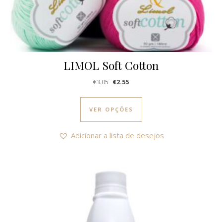
LIMOL Soft Cotton
O preço original era: €3.05.
O preço atual é: €2.55.
€
3.05
€
2.55
This product has multi
VER OPÇÕES
Adicionar a lista de desejos