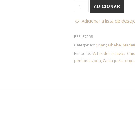
Quantidade de Caixa de bati
ADICIONAR
Adicionar a lista de desej
REF:
87568
Categorias:
Criança/bebé
,
Madeir
Etiquetas:
Artes decorativas
,
Caix
personalizada
,
Caixa para roupa