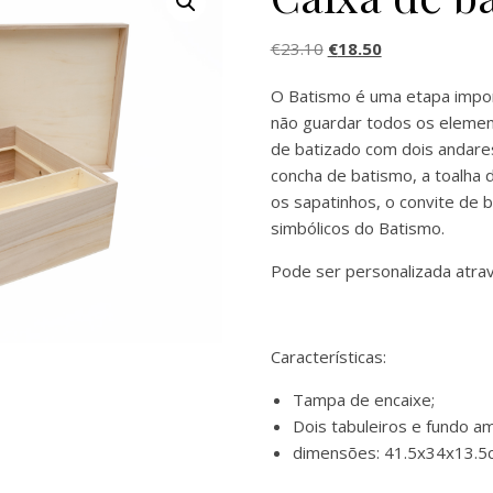
O preço original era: 
O preço atual 
€
23.10
€
18.50
O Batismo é uma etapa impor
não guardar todos os elemen
de batizado com dois andares
concha de batismo, a toalha 
os sapatinhos, o convite de 
simbólicos do Batismo.
Pode ser personalizada atra
Características:
Tampa de encaixe;
Dois tabuleiros e fundo a
dimensões: 41.5x34x13.5