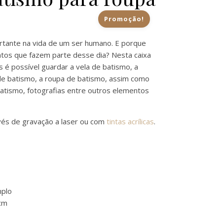
Promoção!
€23.10.
é: €18.50.
tante na vida de um ser humano. E porque
tos que fazem parte desse dia? Nesta caixa
 é possível guardar a vela de batismo, a
de batismo, a roupa de batismo, assim como
batismo, fotografias entre outros elementos
vés de gravação a laser ou com
tintas acrílicas
.
mplo
cm