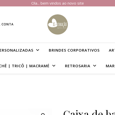
Ola... bem vindos ao novo site
A CONTA
PERSONALIZADAS
BRINDES CORPORATIVOS
AR
CHÊ | TRICÔ | MACRAMÉ
RETROSARIA
MAR
Caixa de b