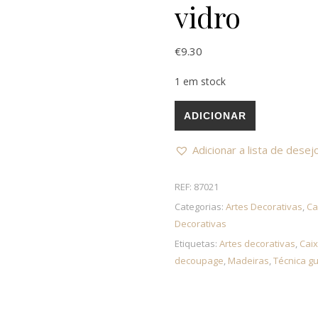
vidro
€
9.30
1 em stock
Quantidade de Caixa de chá 6
ADICIONAR
Adicionar a lista de desej
REF:
87021
Categorias:
Artes Decorativas
,
Ca
Decorativas
Etiquetas:
Artes decorativas
,
Cai
decoupage
,
Madeiras
,
Técnica g