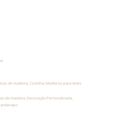
 divisões com vidro
os
ixas de madeira
,
Cozinha
,
Madeiras para Artes
xas de madeira
,
Decoração Personalizada
,
uardanapo