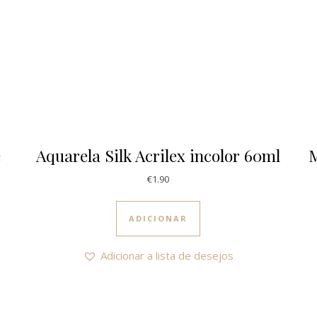
e
Aquarela Silk Acrilex incolor 60ml
M
€
1.90
3.80.
€10.25.
ADICIONAR
Adicionar a lista de desejos