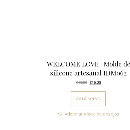
WELCOME LOVE | Molde d
silicone artesanal IDM062
O preço original era: €1
O preço atual é: 
€
13.80
€
10.25
ADICIONAR
Adicionar a lista de desejos