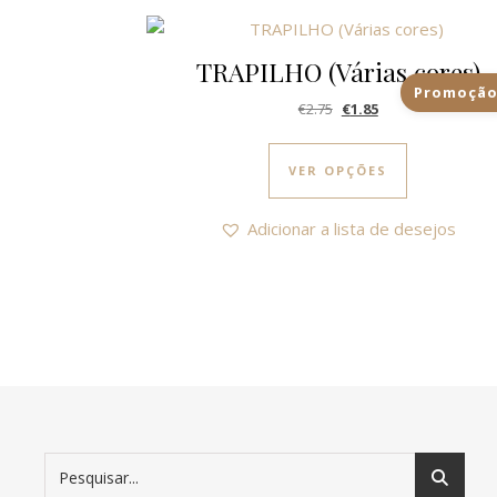
TRAPILHO (Várias cores)
Promoção
O preço original era: €2
O preço atual é: €
€
2.75
€
1.85
This produc
VER OPÇÕES
Adicionar a lista de desejos