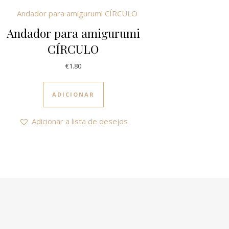
Andador para amigurumi
CÍRCULO
ct page
0
€
1.80
ple variants. The options may be chosen on the product page
ADICIONAR
Adicionar a lista de desejos