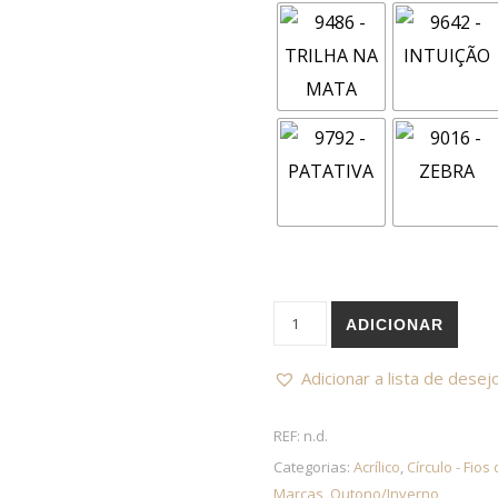
Quantidade de CÍRCULO Vên
ADICIONAR
Adicionar a lista de desej
REF:
n.d.
Categorias:
Acrílico
,
Círculo - Fios 
Marcas
,
Outono/Inverno