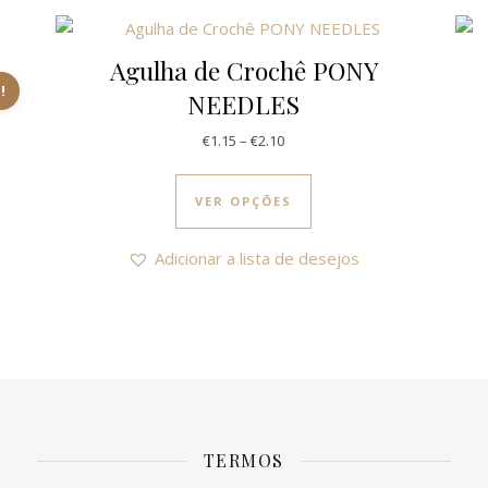
Agulha de Crochê PONY
!
NEEDLES
.75.
1.85.
t has multiple variants. The options may be chosen on the produ
Price range: €1.15 through €2.1
€
1.15
–
€
2.10
This product has multi
VER OPÇÕES
Adicionar a lista de desejos
TERMOS