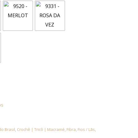
us
os
do Brasil
,
Crochê | Tricô | Macramé
,
Fibra
,
Fios / Lãs
,