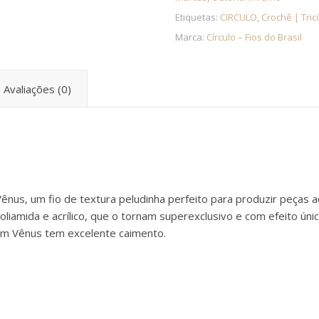
Etiquetas:
CIRCULO
,
Crochê | Tric
Marca:
Círculo – Fios do Brasil
Avaliações (0)
o
Vênus, um fio de textura peludinha perfeito para produzir peça
 poliamida e acrílico, que o tornam superexclusivo e com efeito 
om Vênus tem excelente caimento.