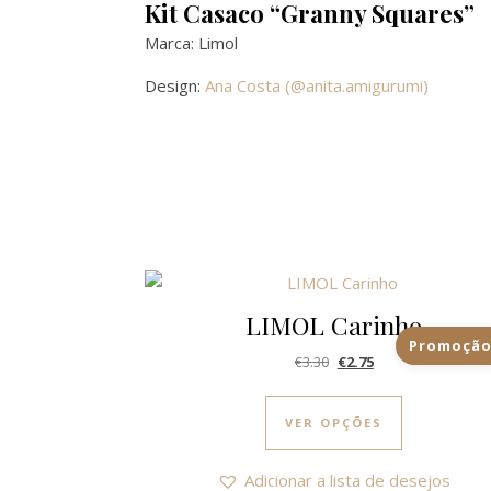
Kit Casaco “Granny Squares”
Marca: Limol
Design:
Ana Costa (@anita.amigurumi)
LIMOL Carinho
Promoção
O preço original era: €3
O preço atual é: €
€
3.30
€
2.75
This produc
VER OPÇÕES
Adicionar a lista de desejos