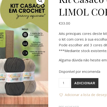
LIMOL CO
€
33.00
AAs principais cores deste k
o kit com cores à sua escolha.
Pode escolher até 3 cores di
***Mediante stock existente
Alguma dúvida não hesite em
Disponível por encomenda
Quantidade de Kit Casaco 
ADICIONAR
Adicionar a lista de desej