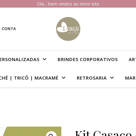
Ola... bem vindos ao novo site
A CONTA
PERSONALIZADAS
BRINDES CORPORATIVOS
AR
CHÊ | TRICÔ | MACRAMÉ
RETROSARIA
MAR
Kit Casaco