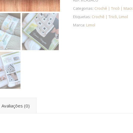
REF:
KCASACO
Categorias:
Crochê | Tricô | Mac
Etiquetas:
Crochê | Tricô
,
Limol
Marca:
Limol
Avaliações (0)