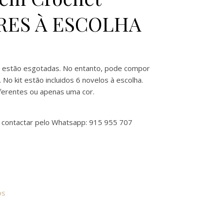
RES À ESCOLHA
it estão esgotadas. No entanto, pode compor
 No kit estão incluidos 6 novelos à escolha.
ferentes ou apenas uma cor.
.
 contactar pelo Whatsapp: 915 955 707
em Crochet LIMOL CORES À ESCOLHA
os