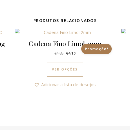
PRODUTOS RELACIONADOS
0g
Cadena Fino Limol 2mm
Promoção!
O preço original era: €4.85.
O preço atual é: €4.10.
€
4.85
€
4.10
This product has multi
VER OPÇÕES
Adicionar a lista de desejos