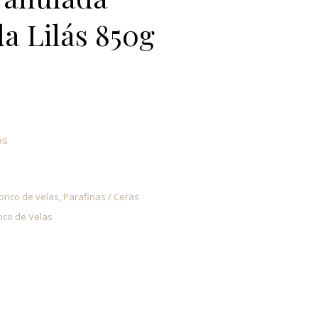
a Lilás 850g
ulada Aromatizada Lilás 850g
os
brico de velas
,
Parafinas / Ceras
ico de Velas