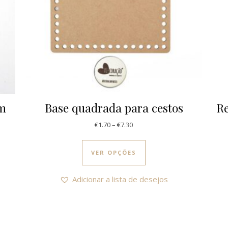
cm
Base quadrada para cestos
R
Price range: €1.70 through €7.3
€
1.70
–
€
7.30
This product has multi
VER OPÇÕES
Adicionar a lista de desejos