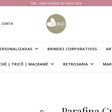
Ola... bem vindos ao novo site
A CONTA
PERSONALIZADAS
BRINDES CORPORATIVOS
AR
CHÊ | TRICÔ | MACRAMÉ
RETROSARIA
MAR
Parafina G