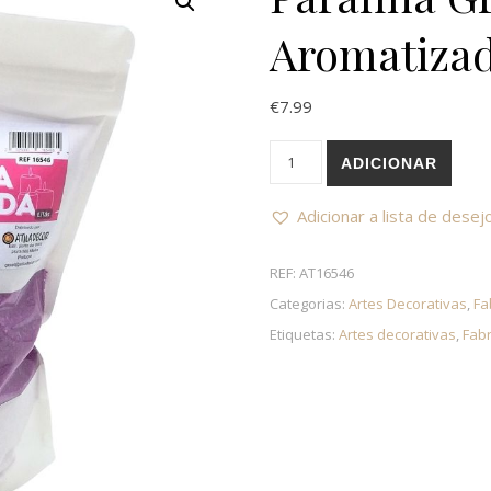
Aromatizad
€
7.99
Quantidade de Parafina Gran
ADICIONAR
Adicionar a lista de desej
REF:
AT16546
Categorias:
Artes Decorativas
,
Fa
Etiquetas:
Artes decorativas
,
Fabr