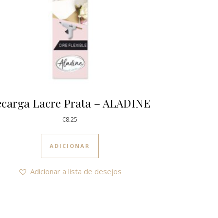
ecarga Lacre Prata – ALADINE
0
€
8.25
ple variants. The options may be chosen on the product page
ADICIONAR
Adicionar a lista de desejos