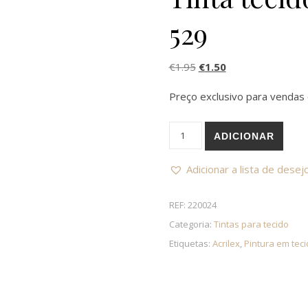
529
O preço original era: €1
O preço atual é: 
€
1.95
€
1.50
Preço exclusivo para vendas 
Quantidade de Tinta tecido 
ADICIONAR
Adicionar a lista de desej
REF:
220024
Categoria:
Tintas para tecido
Etiquetas:
Acrilex
,
Pintura em tec