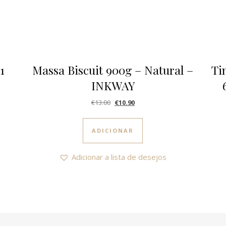
1
Massa Biscuit 900g – Natural –
Ti
INKWAY
.95.
1.50.
O preço original era: €13.00.
O preço atual é: €10.90.
€
13.00
€
10.90
ADICIONAR
Adicionar a lista de desejos