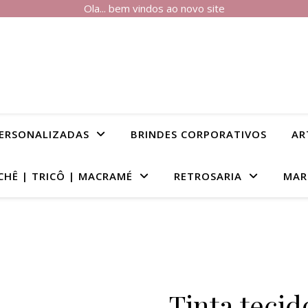
Ola... bem vindos ao novo site
PERSONALIZADAS
BRINDES CORPORATIVOS
AR
CHÊ | TRICÔ | MACRAMÉ
RETROSARIA
MAR
Tinta teci