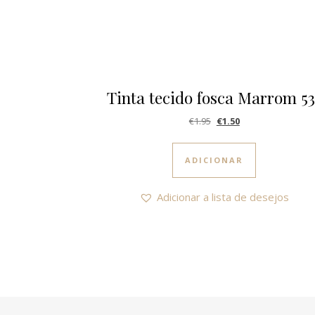
Tinta tecido fosca Marrom 53
O preço original era: €1
O preço atual é: €
€
1.95
€
1.50
ADICIONAR
Adicionar a lista de desejos