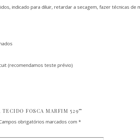
ecidos, indicado para diluir, retardar a secagem, fazer técnicas
omados
iscuit (recomendamos teste prévio)
A TECIDO FOSCA MARFIM 529”
Campos obrigatórios marcados com
*