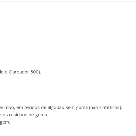
o o Clareador 500).
carimbo, em tecidos de algodão sem goma (não sintéticos).
ar os resíduos de goma.
agem.