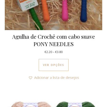
Agulha de Crochê com cabo suave
PONY NEEDLES
Price range: €2.20 through €3.8
€
2.20
–
€
3.80
This product has multi
VER OPÇÕES
Adicionar a lista de desejos