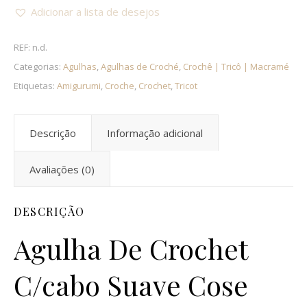
Adicionar a lista de desejos
REF:
n.d.
Categorias:
Agulhas
,
Agulhas de Croché
,
Crochê | Tricô | Macramé
Etiquetas:
Amigurumi
,
Croche
,
Crochet
,
Tricot
Descrição
Informação adicional
Avaliações (0)
DESCRIÇÃO
Agulha De Crochet
C/cabo Suave Cose