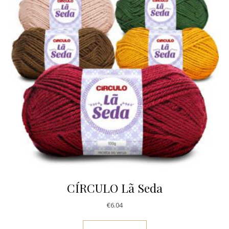
CÍRCULO Lã Seda
€
6.04
This product has multi