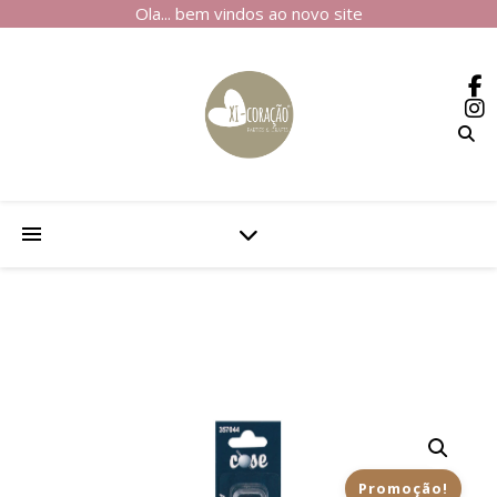
Ola... bem vindos ao novo site
Promoção!