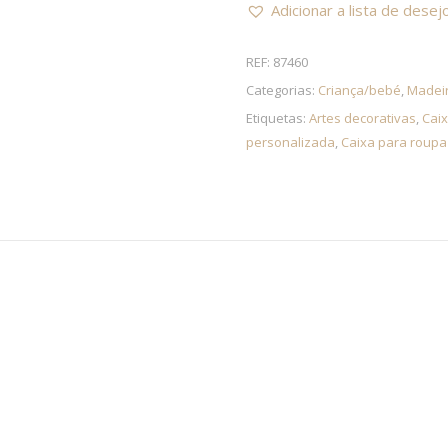
Adicionar a lista de desej
REF:
87460
Categorias:
Criança/bebé
,
Madeir
Etiquetas:
Artes decorativas
,
Caix
personalizada
,
Caixa para roupa