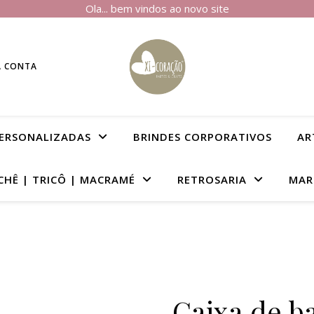
Ola... bem vindos ao novo site
A CONTA
PERSONALIZADAS
BRINDES CORPORATIVOS
AR
CHÊ | TRICÔ | MACRAMÉ
RETROSARIA
MAR
Caixa de b