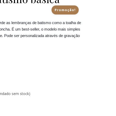
Promoção!
€12.55.
 €9.10.
rde as lembranças de batismo como a toalha de
oncha. É um best-seller, o modelo mais simples
. Pode ser personalizada através de gravação
endado sem stock)
smo básica