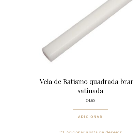
Vela de Batismo quadrada bra
satinada
€
4.65
ADICIONAR
Adicionar a lista de desejos