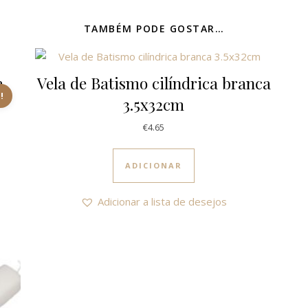
TAMBÉM PODE GOSTAR…
a
Vela de Batismo cilíndrica branca
!
3.5x32cm
3.10.
€18.50.
€
4.65
ADICIONAR
Adicionar a lista de desejos