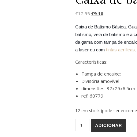
O preço original era: 
O preço atual é:
€
12.55
€
9.10
Caixa de Batismo Básica. Gua
batismo, vela de batismo e a c
da gama com tampa de encaixe
a laser ou com
tintas acrílicas
.
Características:
Tampa de encaixe;
Divisória amovível
dimensões: 37x25x6.5cm
ref: 60779
12 em stock (pode ser encom
Quantidade de Caixa de bati
ADICIONAR