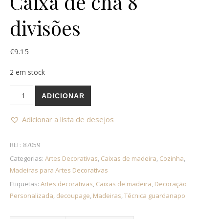
Caixa de chá 8
divisões
€
9.15
2 em stock
Quantidade de Caixa de chá 8 divisões
ADICIONAR
Adicionar a lista de desejos
REF:
87059
Categorias:
Artes Decorativas
,
Caixas de madeira
,
Cozinha
,
Madeiras para Artes Decorativas
Etiquetas:
Artes decorativas
,
Caixas de madeira
,
Decoração
Personalizada
,
decoupage
,
Madeiras
,
Técnica guardanapo