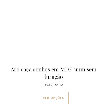
Aro caça sonhos em MDF 3mm sem
furação
Price range: €0.80 through €4.1
€
0.80
–
€
4.10
This product has multi
VER OPÇÕES