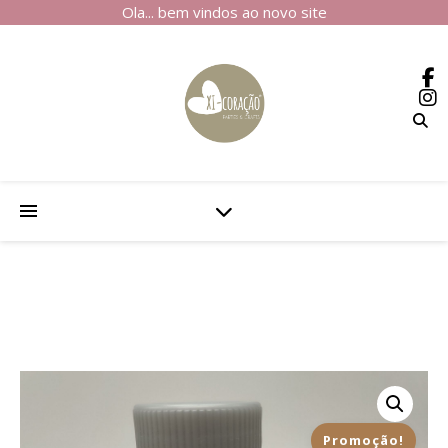
Ola... bem vindos ao novo site
Promoção!