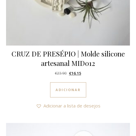
CRUZ DE PRESÉPIO | Molde silicone
artesanal MID012
O preço original era: €23.90.
O preço atual é: €16.15.
€
23.90
€
16.15
ADICIONAR
Adicionar a lista de desejos