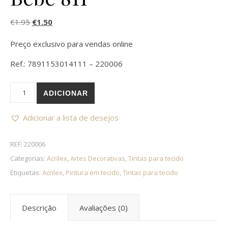
O preço original era: €1.95.
O preço atual é: €1.50.
€
1.95
€
1.50
Preço exclusivo para vendas online
Ref.: 7891153014111 – 220006
Quantidade de Tinta para tecido Azul Bebé 811
ADICIONAR
Adicionar a lista de desejos
REF:
220006
Categorias:
Acrilex
,
Artes Decorativas
,
Tintas para tecido
Etiquetas:
Acrilex
,
Pintura em tecido
,
Tintas para tecido
Descrição
Avaliações (0)