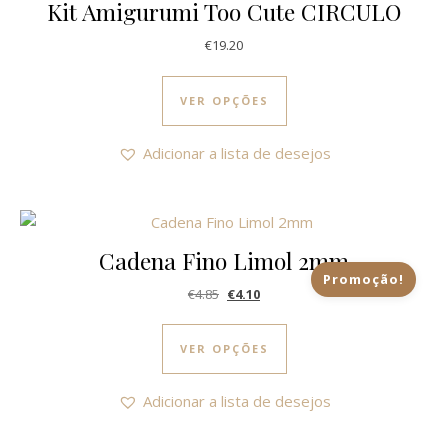
Kit Amigurumi Too Cute CIRCULO
€
19.20
This product has multi
VER OPÇÕES
Adicionar a lista de desejos
Cadena Fino Limol 2mm
Promoção!
O preço original era: €4.85.
O preço atual é: €4.10.
€
4.85
€
4.10
This product has multi
VER OPÇÕES
Adicionar a lista de desejos