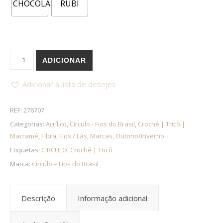
Quantidade de Açucena CÍRCULO 100m 100gr
ADICIONAR
Adicionar a lista de desejos
REF:
276707
Categorias:
Acrílico
,
Círculo - Fios do Brasil
,
Crochê | Tricô |
Macramé
,
Fibra
,
Fios / Lãs
,
Marcas
,
Outono/Inverno
Etiquetas:
CIRCULO
,
Crochê | Tricô
Marca:
Círculo – Fios do Brasil
Descrição
Informação adicional