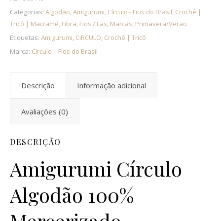
Categorias:
Algodão
,
Amigurumi
,
Círculo - Fios do Brasil
,
Crochê |
Tricô | Macramé
,
Fibra
,
Fios / Lãs
,
Marcas
,
Primavera/Verão
Etiquetas:
Amigurumi
,
CIRCULO
,
Crochê | Tricô
Marca:
Círculo – Fios do Brasil
Descrição
Informação adicional
Avaliações (0)
DESCRIÇÃO
Amigurumi Círculo
Algodão 100%
Mercerizado