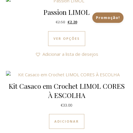
Passion LIMOL
Promoção!
O preço original era: €2.58.
O preço atual é: €2.20.
€
2.58
€
2.20
This product has multi
VER OPÇÕES
Adicionar a lista de desejos
Kit Casaco em Crochet LIMOL CORES
À ESCOLHA
€
33.00
ADICIONAR