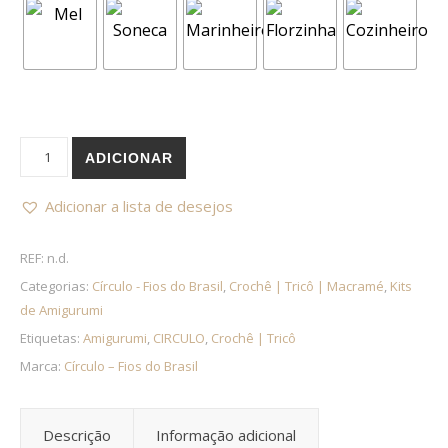
Quantidade de CIRCULO Kit Amigurumi URSINHOS
ADICIONAR
Adicionar a lista de desejos
REF:
n.d.
Categorias:
Círculo - Fios do Brasil
,
Crochê | Tricô | Macramé
,
Kits
de Amigurumi
Etiquetas:
Amigurumi
,
CIRCULO
,
Crochê | Tricô
Marca:
Círculo – Fios do Brasil
Descrição
Informação adicional