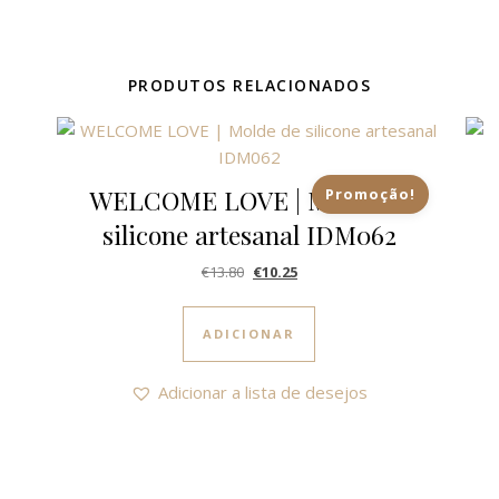
PRODUTOS RELACIONADOS
WELCOME LOVE | Molde de
Promoção!
silicone artesanal IDM062
O preço original era: €13.80.
O preço atual é: €10.25.
€
13.80
€
10.25
ADICIONAR
Adicionar a lista de desejos