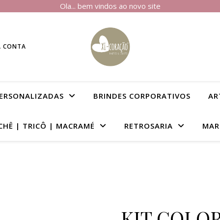
Ola... bem vindos ao novo site
A CONTA
PERSONALIZADAS
BRINDES CORPORATIVOS
AR
CHÊ | TRICÔ | MACRAMÉ
RETROSARIA
MAR
KIT COLOR