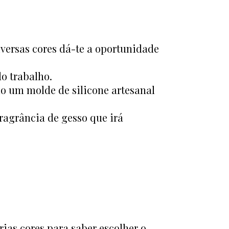
ersas cores dá-te a oportunidade
o trabalho.
do um molde de silicone artesanal
fragrância de gesso que irá
ias cores para saber escolher o