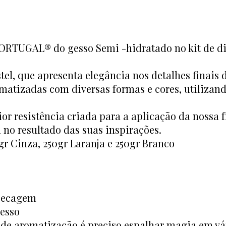
TUGAL® do gesso Semi -hidratado no kit de div
l, que apresenta elegância nos detalhes finais d
omatizadas com diversas formas e cores, utilizan
or resistência criada para a aplicação da nossa 
 no resultado das suas inspirações.
gr Cinza, 250gr Laranja e 250gr Branco
 Secagem
esso
 de aromatização é preciso espalhar magia em vár