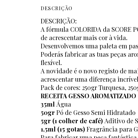
DESCRIÇÃO
DESCRIÇÃO:
A fórmula COLORIDA da SCORE POR
de acrescentar mais cor à vida.
Desenvolvemos uma paleta em paste
Poderás fabricar as tuas peças ar
flexível.
A novidade é o novo registo de mai
acrescentar uma diferença incrível
Pack de cores: 250gr Turquesa, 250
RECEITA GESSO AROMATIZADO
35ml
Água
50gr
Pó de Gesso Semi Hidratado
5gr (1 colher de café)
Aditivo de
1,5ml (15 gotas)
Fragrância para G
Para fabricar uma peça fantástica