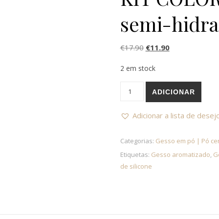
semi-hidra
O preço original era: 
O preço atual 
€
17.90
€
11.90
2 em stock
Quantidade de KIT COLORID
ADICIONAR
Adicionar a lista de desej
Categorias:
Gesso em pó | Pó ce
Etiquetas:
Gesso aromatizado
,
G
de silicone