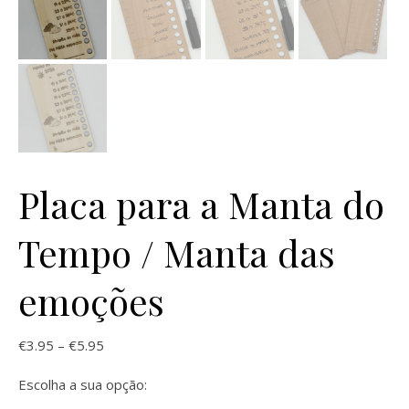
Placa para a Manta do
Tempo / Manta das
emoções
Price range: €3.95 through €5.95
€
3.95
–
€
5.95
Escolha a sua opção: