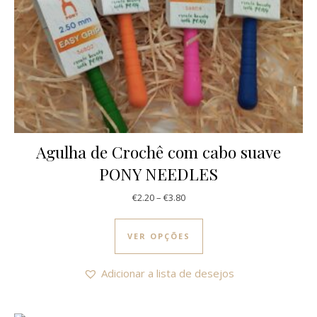
Agulha de Crochê com cabo suave
PONY NEEDLES
Price range: €2.20 through €3.8
€
2.20
–
€
3.80
This product has multi
VER OPÇÕES
Adicionar a lista de desejos