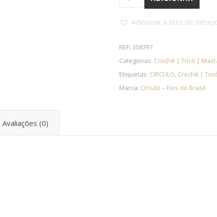
Adicionar a lista de desej
REF:
358797
Categorias:
Crochê | Tricô | Mac
Etiquetas:
CIRCULO
,
Crochê | Tric
Marca:
Círculo – Fios do Brasil
Avaliações (0)