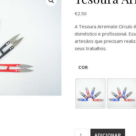
€
2.50
A Tesoura Arremate Círculo é
doméstico e profissional. Ess
artesãos que precisam realiz
seus trabalhos.
COR
Quantidade de Tesoura Arr
ADICIONAR