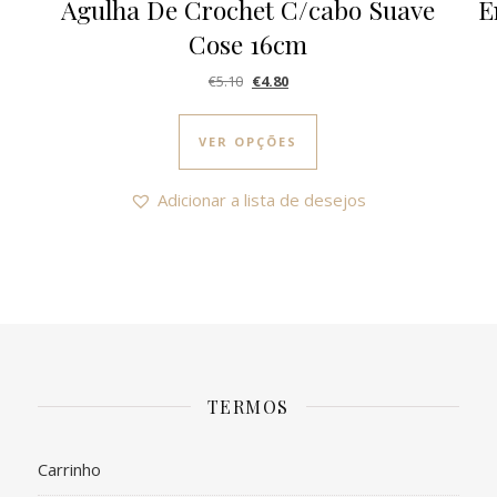
Agulha De Crochet C/cabo Suave
E
Cose 16cm
O preço original era: €5.10.
O preço atual é: €4.80.
€
5.10
€
4.80
This product has multi
VER OPÇÕES
Adicionar a lista de desejos
TERMOS
Carrinho