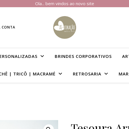
Ola... bem vindos ao novo site
A CONTA
PERSONALIZADAS
BRINDES CORPORATIVOS
AR
CHÊ | TRICÔ | MACRAMÉ
RETROSARIA
MAR
Tesoura A