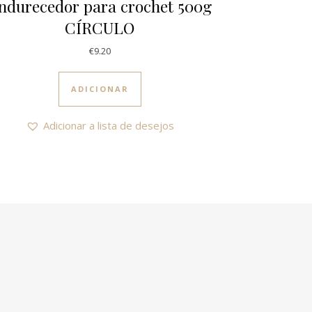
ndurecedor para crochet 500g
CÍRCULO
€
9.20
ple variants. The options may be chosen on the product page
ADICIONAR
Adicionar a lista de desejos