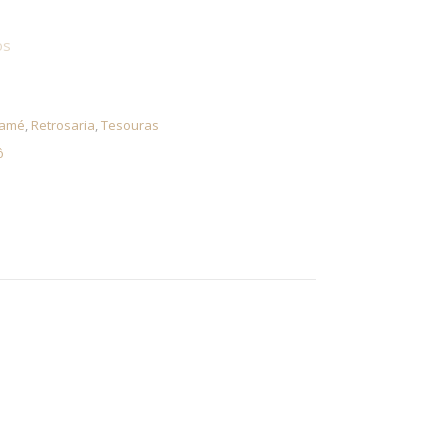
os
ramé
,
Retrosaria
,
Tesouras
ô