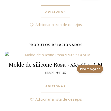
ADICIONAR
Adicionar a lista de desejos
PRODUTOS RELACIONADOS
Molde de silicone Rosa 5.5X5.5X4.5CM
Promoção!
O preço original era: €12.90.
O preço atual é: €11.60.
€
12.90
€
11.60
ADICIONAR
Adicionar a lista de desejos