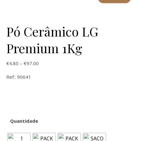
Pó Cerâmico LG
Premium 1Kg
Price range: €4.80 through €97.00
€
4.80
–
€
97.00
Ref.: 90641
Quantidade