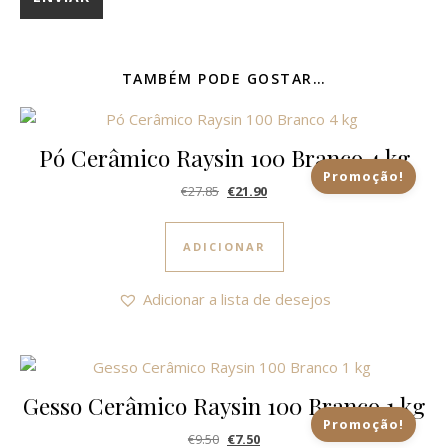
TAMBÉM PODE GOSTAR…
Pó Cerâmico Raysin 100 Branco 4 kg
Promoção!
O preço original era: €27.85.
O preço atual é: €21.90.
€
27.85
€
21.90
ADICIONAR
Adicionar a lista de desejos
Gesso Cerâmico Raysin 100 Branco 1 kg
Promoção!
O preço original era: €9.50.
O preço atual é: €7.50.
€
9.50
€
7.50