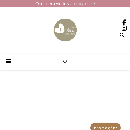
Ola... bem vindos ao novo site
Promoção!