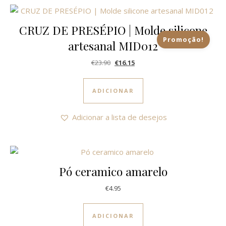
CRUZ DE PRESÉPIO | Molde silicone
Promoção!
artesanal MID012
O preço original era: €23.90.
O preço atual é: €16.15.
€
23.90
€
16.15
ADICIONAR
Adicionar a lista de desejos
Pó ceramico amarelo
€
4.95
ADICIONAR