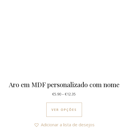
Aro em MDF personalizado com nome
Price range: €5.90 through €12
€
5.90
–
€
12.35
This product has multi
VER OPÇÕES
Adicionar a lista de desejos