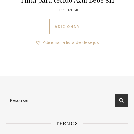
O preço original era: €1.95.
O preço atual é: €1.50.
€
1.95
€
1.50
ADICIONAR
Adicionar a lista de desejos
TERMOS