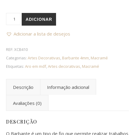
Quantidade de Barbante 4mm cor 10 Telha
ADICIONAR
Adicionar a lista de desejos
REF:
XCB410
Categorias:
Artes Decorativas
,
Barbante 4mm
,
Macramé
Etiquetas:
Aro em mdf
,
Artes decorativas
,
Macramé
Descrição
Informação adicional
Avaliações (0)
DESCRIÇÃO
O Barbante é um tipo de fio que permite realizar trabalhos