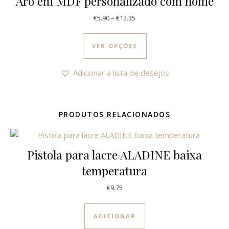
Aro em MDF personalizado com nome
Price range: €5.90 through €12
€
5.90
–
€
12.35
This product has multi
VER OPÇÕES
Adicionar a lista de desejos
PRODUTOS RELACIONADOS
Pistola para lacre ALADINE baixa
temperatura
€
9.75
ADICIONAR