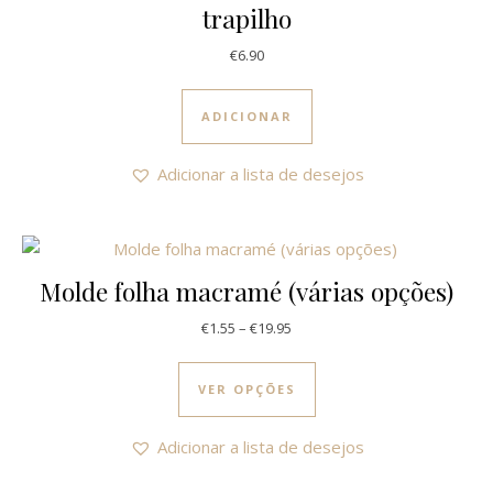
trapilho
€
6.90
ADICIONAR
Adicionar a lista de desejos
Molde folha macramé (várias opções)
Price range: €1.55 through €19
€
1.55
–
€
19.95
This product has multi
VER OPÇÕES
Adicionar a lista de desejos