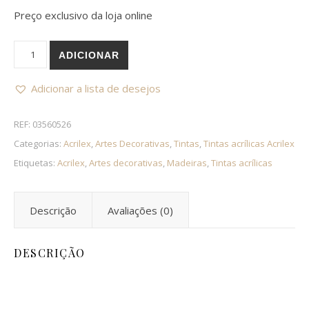
Preço exclusivo da loja online
Quantidade de Tinta Acrílica Fosca MARROM ESCURO 256 | 6
ADICIONAR
Adicionar a lista de desejos
REF:
03560526
Categorias:
Acrilex
,
Artes Decorativas
,
Tintas
,
Tintas acrílicas Acrilex
Etiquetas:
Acrilex
,
Artes decorativas
,
Madeiras
,
Tintas acrílicas
Descrição
Avaliações (0)
DESCRIÇÃO