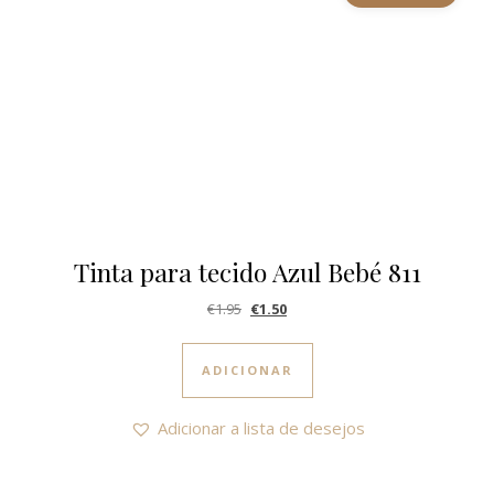
Tinta para tecido Azul Bebé 811
O preço original era: €1.95.
O preço atual é: €1.50.
€
1.95
€
1.50
ADICIONAR
Adicionar a lista de desejos