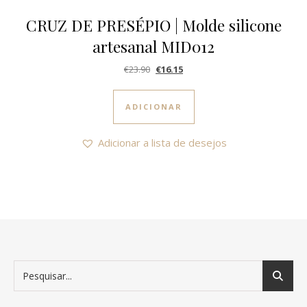
CRUZ DE PRESÉPIO | Molde silicone
artesanal MID012
O preço original era: €23.90.
O preço atual é: €16.15.
€
23.90
€
16.15
ADICIONAR
Adicionar a lista de desejos