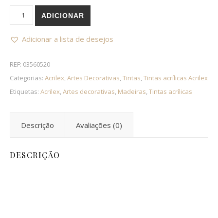
Quantidade de Tinta Acrílica Fosca PRETO 520 | 60ml Nature
ADICIONAR
Adicionar a lista de desejos
REF:
03560520
Categorias:
Acrilex
,
Artes Decorativas
,
Tintas
,
Tintas acrílicas Acrilex
Etiquetas:
Acrilex
,
Artes decorativas
,
Madeiras
,
Tintas acrílicas
Descrição
Avaliações (0)
DESCRIÇÃO